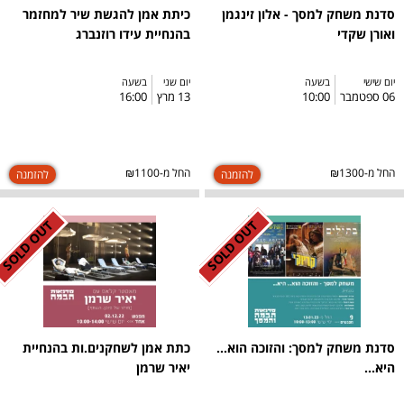
סדנת משחק למסך - אלון זינגמן
כיתת אמן להגשת שיר למחזמר
ואורן שקדי
בהנחיית עידו רוזנברג
יום שישי
בשעה
יום שני
בשעה
06 ספטמבר
10:00
13 מרץ
16:00
החל מ-₪1300
החל מ-₪1100
SOLD OUT
SOLD OUT
סדנת משחק למסך: והזוכה הוא...
כתת אמן לשחקנים.ות בהנחיית
היא...
יאיר שרמן