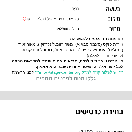
בשעה
10:00
מיקום
מחיר
החל מ-₪2800
הזדמנות חד פעמית לפגוש את:
אורית פוקס (סינמה סבאיא), משה רוזנטל (קריוקי), מאור זגורי
(בתולים), עמנואל שרייר (סינמה סבאיא), חמוטל זרם קסטל
(קריורי, הדרך לאילת)
5 יוצרים ויוצרות בולטים, מביאים את משנתם לסדנאות הבמה.
לכל יוצר אג'נדה ושיטה ייחודית שבה הוא מאמין.
*** יש לשלוח קו"ח למייל
info@stage-center.org
***
לפני הרשמה
גללו מטה לפרטים נוספים
בחירת כרטיסים
- ₪3100