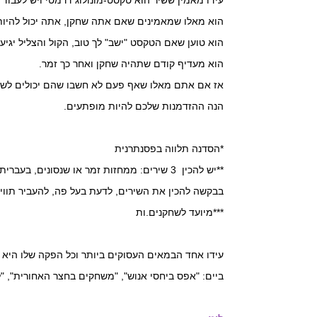
עידו מאמין ששיר הוא טקסט-מונולוג דרמטי ויש לעבוד ע
הוא מאלו שמאמינים שאם אתה שחקן, אתה יכול להיות
הוא טוען שאם הטקסט "ישב" לך טוב, הקול והצליל יגיעו
הוא מעדיף קודם שתהיה שחקן ואחר כך זמר.
אז אם אתם מאלו שאף פעם לא חשבו שהם יכולים לשיר
הנה ההזדמנות שלכם להיות מופתעים.
*הסדנה תלווה בפסנתרנית
**יש להכין 3 שירים: ממחזות זמר או שנסונים, בעברית בלבד
בבקשה להכין את השירים, לדעת בעל פה, להעביר תוו
***מיועד לשחקנים.ות
עידו אחד הבמאים העסוקים ביותר וכל הפקה שלו היא 
ביים: "אפס ביחסי אנוש", "משחקים בחצר האחורית", 